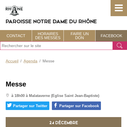
Choisissez votre menu :)
PAROISSE NOTRE DAME DU RHÔNE
HORAIRES
FAIRE UN
CONTACT
FACEBOOK
DES MESSES
DON
J
Ok
e
r
e
Accueil
Agenda
Messe
c
h
e
r
Messe
c
h
à 18h00 à Malataverne (Eglise Saint Jean-Baptiste)
e
Partager sur Twitter
Partager sur Facebook
24 DÉCEMBRE