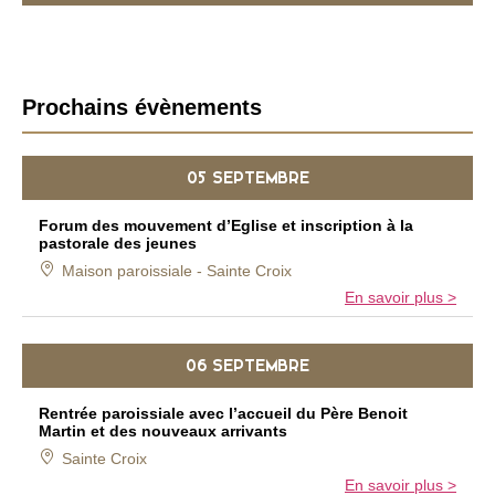
B
Prochains évènements
a
r
05 SEPTEMBRE
r
e
Forum des mouvement d’Eglise et inscription à la
l
pastorale des jeunes
a
Maison paroissiale - Sainte Croix
t
En savoir plus >
é
r
06 SEPTEMBRE
a
l
Rentrée paroissiale avec l’accueil du Père Benoit
e
Martin et des nouveaux arrivants
Sainte Croix
En savoir plus >